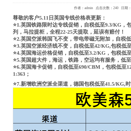
作者：admin
点击次数：240
日期：2
尊敬的客户5.11日英国专线价格表更新：
⭐1.英国铁路限时达专线促销，自税低至9.3/KG，包
列，马拉提柜，全程22-25天提取，延误有赔付！
⭐2.英国空派韩国飞不变，带电带磁无附加，自税低至46
⭐3.英国空派经济线不变，自税低至42/KG,包税低至4
⭐4.英国海运价格促销，自税低至3.2/KG，包税低
⭐5.英国超大件，海运，铁路，空运均有服务，低至5.
⭐6.英国海卡促销，自税低至690/CBM，包税低至1
1:363；
⭐7.新增欧洲空派全渠道，德国包税低至41.5/KG,时