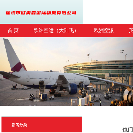
首 页
欧洲空运（大陆飞）
欧洲空派
联系我们
新闻分类
也门